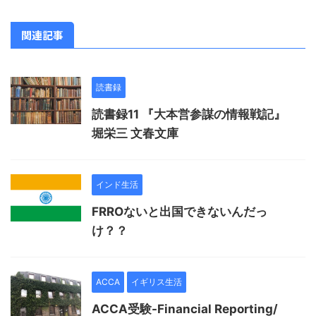
関連記事
読書録
読書録11 『大本営参謀の情報戦記』
堀栄三 文春文庫
インド生活
FRROないと出国できないんだっ
け？？
ACCA
イギリス生活
ACCA受験-Financial Reporting/