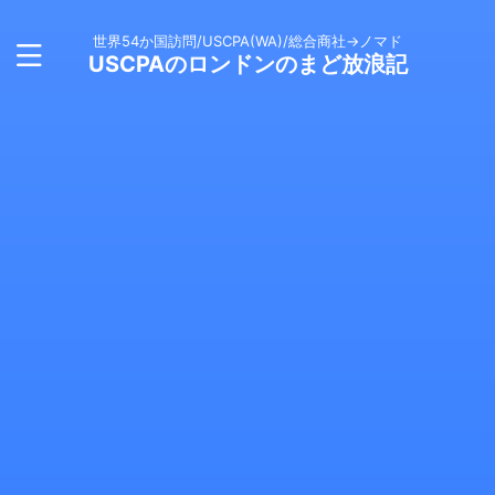
世界54か国訪問/USCPA(WA)/総合商社→ノマド
USCPAのロンドンのまど放浪記