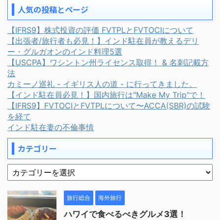
人気の投稿とページ
【IFRS9】株式投資の評価 FVTPLとFVTOCIについて
【出張者/旅行者も必見！】インド駐在員が教えるデリ
ー・グルガオンのインド料理5選
【USCPA】ワシントン州ライセンス取得！ & 名刺記載方
法
カミーノ巡礼 - イギリス人の道 - に行ってきました。
【インド駐在員必見！】国内旅行は"Make My Trip"で！
【IFRS9】FVTOCIとFVTPLについて〜ACCA(SBR)の試験
を経て
インド駐在妻の不倫事情
カテゴリー
旅行総合
海外旅行
ハワイで食べるべきグルメ3選！