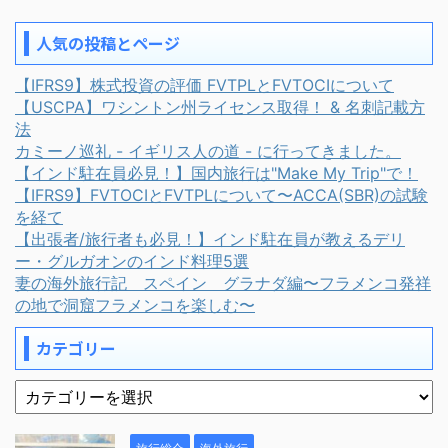
人気の投稿とページ
【IFRS9】株式投資の評価 FVTPLとFVTOCIについて
【USCPA】ワシントン州ライセンス取得！ & 名刺記載方
法
カミーノ巡礼 - イギリス人の道 - に行ってきました。
【インド駐在員必見！】国内旅行は"Make My Trip"で！
【IFRS9】FVTOCIとFVTPLについて〜ACCA(SBR)の試験
を経て
【出張者/旅行者も必見！】インド駐在員が教えるデリ
ー・グルガオンのインド料理5選
妻の海外旅行記 スペイン グラナダ編〜フラメンコ発祥
の地で洞窟フラメンコを楽しむ〜
カテゴリー