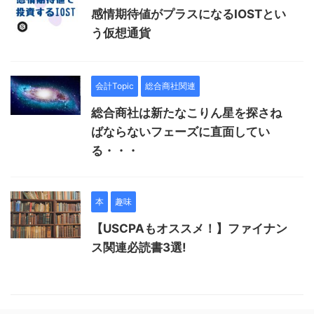
感情期待値がプラスになるIOSTとい
う仮想通貨
会計Topic
総合商社関連
総合商社は新たなこりん星を探さね
ばならないフェーズに直面してい
る・・・
本
趣味
【USCPAもオススメ！】ファイナン
ス関連必読書3選!