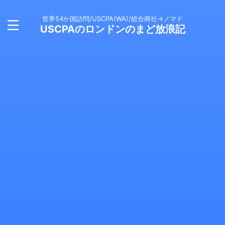
世界54か国訪問/USCPA(WA)/総合商社→ノマド
USCPAのロンドンのまど放浪記