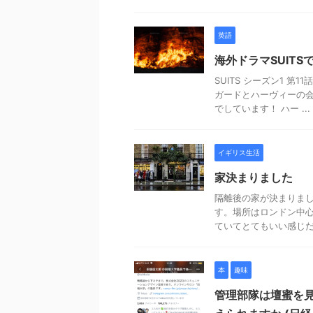
英語
海外ドラマSUITSで
SUITS シーズン1 第
ガードとハーヴィーの会
でしています！ ハー ...
イギリス生活
家決まりました
隔離後の家が決まりまし
す。場所はロンドン中
ていてとてもいい感じだし
本
趣味
管理部隊は壇蜜を見