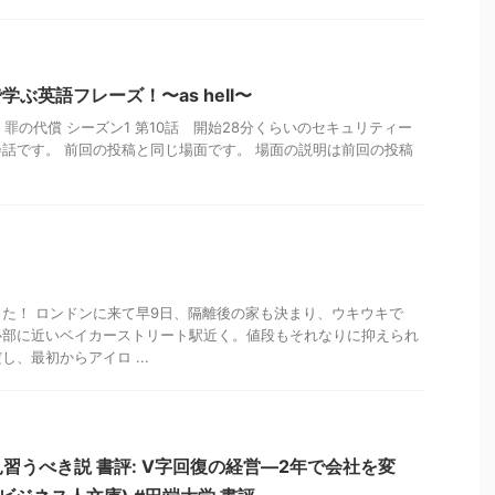
学ぶ英語フレーズ！〜as hell〜
11話 罪の代償 シーズン1 第10話 開始28分くらいのセキュリティー
話です。 前回の投稿と同じ場面です。 場面の説明は前回の投稿
た！ ロンドンに来て早9日、隔離後の家も決まり、ウキウキで
心部に近いベイカーストリート駅近く。値段もそれなりに抑えられ
、最初からアイロ ...
習うべき説 書評: V字回復の経営―2年で会社を変