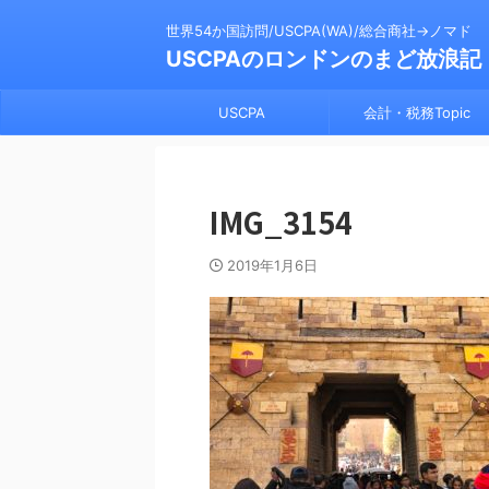
世界54か国訪問/USCPA(WA)/総合商社→ノマド
USCPAのロンドンのまど放浪記
USCPA
会計・税務Topic
IMG_3154
2019年1月6日