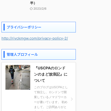
半）
2023/2/6
プライバシーポリシー
http://rivckmgw.com/privacy-policy-2/
管理人プロフィール
『USCPAのロンド
ンのまど放浪記』に
ついて
このブログはUSCPAとし
て独立し、ロンドンで開
業しているノマドワーカ
ーが書いています。 初め
まして。ご訪問ありがと