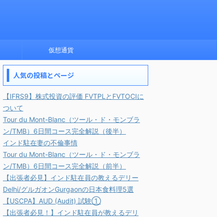
仮想通貨
人気の投稿とページ
【IFRS9】株式投資の評価 FVTPLとFVTOCIに
ついて
Tour du Mont-Blanc（ツール・ド・モンブラ
ン/TMB）6日間コース完全解説（後半）
インド駐在妻の不倫事情
Tour du Mont-Blanc（ツール・ド・モンブラ
ン/TMB）6日間コース完全解説（前半）
【出張者必見】インド駐在員の教えるデリー
Delhi/グルガオンGurgaonの日本食料理5選
【USCPA】AUD (Audit) 試験①
【出張者必見！】インド駐在員が教えるデリ