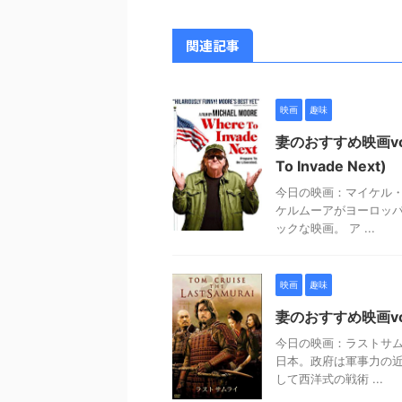
関連記事
映画
趣味
妻のおすすめ映画vo
To Invade Next)
今日の映画：マイケル・ムーア
ケルムーアがヨーロッ
ックな映画。 ア ...
映画
趣味
妻のおすすめ映画vol
今日の映画：ラストサムライ
日本。政府は軍事力の近
して西洋式の戦術 ...