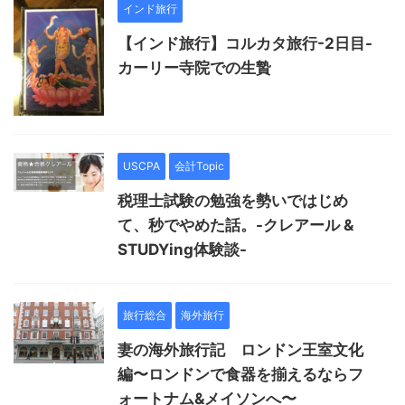
インド旅行
【インド旅行】コルカタ旅行-2日目-
カーリー寺院での生贄
USCPA
会計Topic
税理士試験の勉強を勢いではじめ
て、秒でやめた話。-クレアール &
STUDYing体験談-
旅行総合
海外旅行
妻の海外旅行記 ロンドン王室文化
編〜ロンドンで食器を揃えるならフ
ォートナム&メイソンへ〜