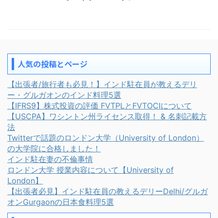
人気の投稿とページ
【出張者/旅行者も必見！】インド駐在員が教えるデリ
ー・グルガオンのインド料理5選
【IFRS9】株式投資の評価 FVTPLとFVTOCIについて
【USCPA】ワシントン州ライセンス取得！ & 名刺記載方
法
Twitterで話題のロンドン大学（University of London）
の大学院に合格しました！
インド駐在妻の不倫事情
ロンドン大学 授業内容について【University of
London】
【出張者必見】インド駐在員の教えるデリーDelhi/グルガ
オンGurgaonの日本食料理5選