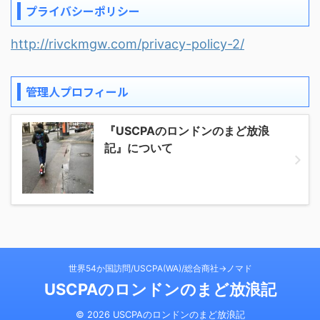
プライバシーポリシー
http://rivckmgw.com/privacy-policy-2/
管理人プロフィール
『USCPAのロンドンのまど放浪
記』について
世界54か国訪問/USCPA(WA)/総合商社→ノマド
USCPAのロンドンのまど放浪記
© 2026 USCPAのロンドンのまど放浪記