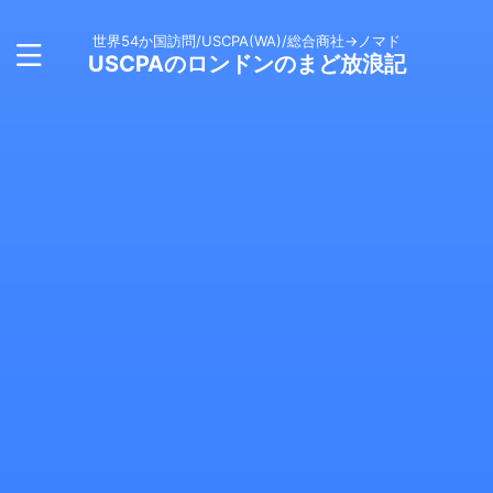
世界54か国訪問/USCPA(WA)/総合商社→ノマド
USCPAのロンドンのまど放浪記