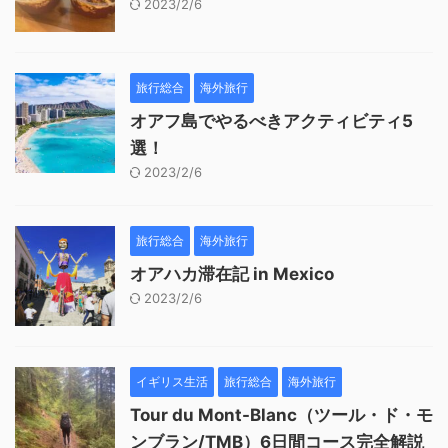
2023/2/6
旅行総合
海外旅行
オアフ島でやるべきアクティビティ5
選！
2023/2/6
旅行総合
海外旅行
オアハカ滞在記 in Mexico
2023/2/6
イギリス生活
旅行総合
海外旅行
Tour du Mont-Blanc（ツール・ド・モ
ンブラン/TMB）6日間コース完全解説