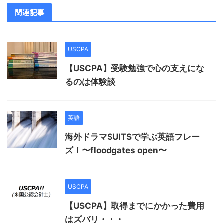
関連記事
USCPA
【USCPA】受験勉強で心の支えにな
るのは体験談
英語
海外ドラマSUITSで学ぶ英語フレー
ズ！〜floodgates open〜
USCPA
【USCPA】取得までにかかった費用
はズバリ・・・