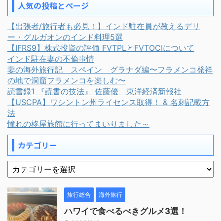
人気の投稿とページ
【出張者/旅行者も必見！】インド駐在員が教えるデリ
ー・グルガオンのインド料理5選
【IFRS9】株式投資の評価 FVTPLとFVTOCIについて
インド駐在妻の不倫事情
妻の海外旅行記 スペイン グラナダ編〜フラメンコ発祥
の地で洞窟フラメンコを楽しむ〜
読書録1 『読書の技法』 佐藤優 東洋経済新報社
【USCPA】ワシントン州ライセンス取得！ & 名刺記載方
法
憧れの柊屋旅館に行ってまいりました～
カテゴリー
旅行総合
海外旅行
ハワイで食べるべきグルメ3選！