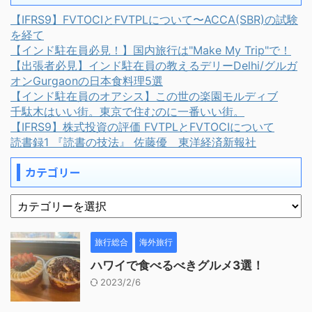
【IFRS9】FVTOCIとFVTPLについて〜ACCA(SBR)の試験
を経て
【インド駐在員必見！】国内旅行は"Make My Trip"で！
【出張者必見】インド駐在員の教えるデリーDelhi/グルガ
オンGurgaonの日本食料理5選
【インド駐在員のオアシス】この世の楽園モルディブ
千駄木はいい街。東京で住むのに一番いい街。
【IFRS9】株式投資の評価 FVTPLとFVTOCIについて
読書録1 『読書の技法』 佐藤優 東洋経済新報社
カテゴリー
旅行総合
海外旅行
ハワイで食べるべきグルメ3選！
2023/2/6