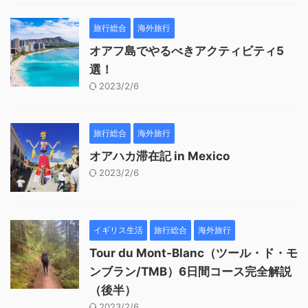
旅行総合
海外旅行
オアフ島でやるべきアクティビティ5
選！
2023/2/6
旅行総合
海外旅行
オアハカ滞在記 in Mexico
2023/2/6
イギリス生活
旅行総合
海外旅行
Tour du Mont-Blanc（ツール・ド・モ
ンブラン/TMB）6日間コース完全解説
（後半）
2023/2/6