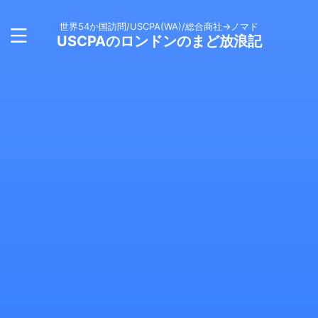
世界54か国訪問/USCPA(WA)/総合商社→ノマド
USCPAのロンドンのまど放浪記