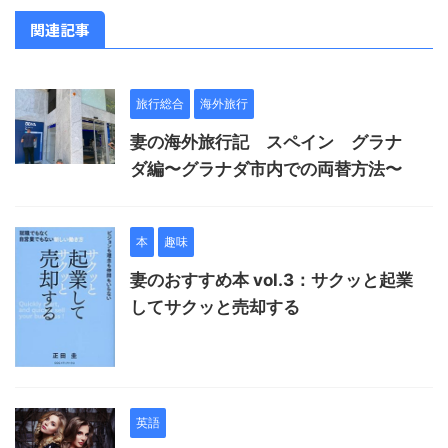
関連記事
旅行総合
海外旅行
妻の海外旅行記 スペイン グラナ
ダ編〜グラナダ市内での両替方法〜
本
趣味
妻のおすすめ本 vol.3：サクッと起業
してサクッと売却する
英語