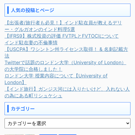
人気の投稿とページ
【出張者/旅行者も必見！】インド駐在員が教えるデリ
ー・グルガオンのインド料理5選
【IFRS9】株式投資の評価 FVTPLとFVTOCIについて
インド駐在妻の不倫事情
【USCPA】ワシントン州ライセンス取得！ & 名刺記載方
法
Twitterで話題のロンドン大学（University of London）
の大学院に合格しました！
ロンドン大学 授業内容について【University of
London】
【インド旅行】ガンジス河には入りたいけど、入れない人
の為にある町リシュケシュ
カテゴリー