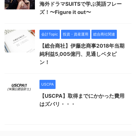
海外ドラマSUITSで学ぶ英語フレー
ズ！〜Figure it out〜
会計Topic
投資・資産運用
総合商社関連
【総合商社】伊藤忠商事2018年当期
純利益5,005億円、見通しベタピ
ン！
USCPA
【USCPA】取得までにかかった費用
はズバリ・・・