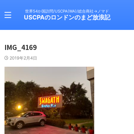
世界54か国訪問/USCPA(WA)/総合商社→ノマド
USCPAのロンドンのまど放浪記
IMG_4169
2019年2月4日