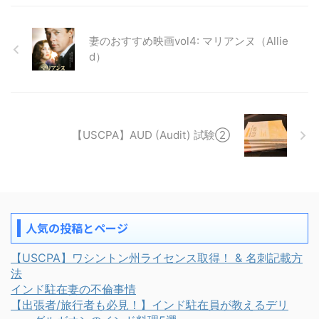
妻のおすすめ映画vol4: マリアンヌ（Allie
d）
【USCPA】AUD (Audit) 試験②
人気の投稿とページ
【USCPA】ワシントン州ライセンス取得！ & 名刺記載方
法
インド駐在妻の不倫事情
【出張者/旅行者も必見！】インド駐在員が教えるデリ