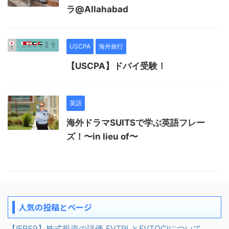
ラ@Allahabad
USCPA
海外旅行
【USCPA】ドバイ受験！
英語
海外ドラマSUITSで学ぶ英語フレー
ズ！〜in lieu of〜
人気の投稿とページ
【IFRS9】株式投資の評価 FVTPLとFVTOCIについて