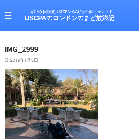
世界54か国訪問/USCPA(WA)/総合商社→ノマド
USCPAのロンドンのまど放浪記
IMG_2999
2019年1月5日