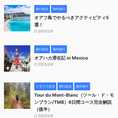
旅行総合
海外旅行
オアフ島でやるべきアクティビティ5
選！
2023/2/6
旅行総合
海外旅行
オアハカ滞在記 in Mexico
2023/2/6
イギリス生活
旅行総合
海外旅行
Tour du Mont-Blanc（ツール・ド・モ
ンブラン/TMB）6日間コース完全解説
（後半）
2023/2/6