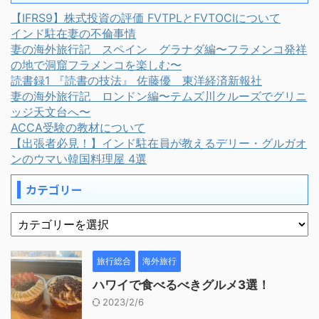
【IFRS9】株式投資の評価 FVTPLとFVTOCIについて
インド駐在妻の不倫事情
妻の海外旅行記 スペイン グラナダ編〜フラメンコ発祥
の地で洞窟フラメンコを楽しむ〜
読書録1 『読書の技法』 佐藤優 東洋経済新報社
妻の海外旅行記 ロンドン編〜テムズ川クルーズでグリニ
ッジ天文台へ〜
ACCA受験の教材について
【出張者必見！】インド駐在員が教えるデリー・グルガオ
ンのウマい韓国料理屋 4選
カテゴリー
旅行総合
海外旅行
ハワイで食べるべきグルメ3選！
2023/2/6