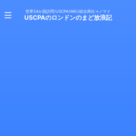
世界54か国訪問/USCPA(WA)/総合商社→ノマド
USCPAのロンドンのまど放浪記