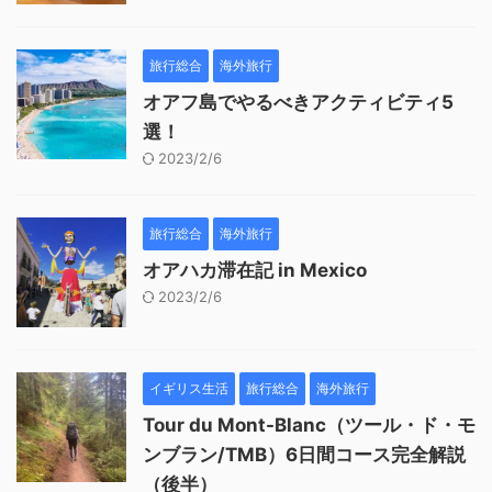
旅行総合
海外旅行
オアフ島でやるべきアクティビティ5
選！
2023/2/6
旅行総合
海外旅行
オアハカ滞在記 in Mexico
2023/2/6
イギリス生活
旅行総合
海外旅行
Tour du Mont-Blanc（ツール・ド・モ
ンブラン/TMB）6日間コース完全解説
（後半）