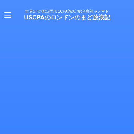
世界54か国訪問/USCPA(WA)/総合商社→ノマド
USCPAのロンドンのまど放浪記