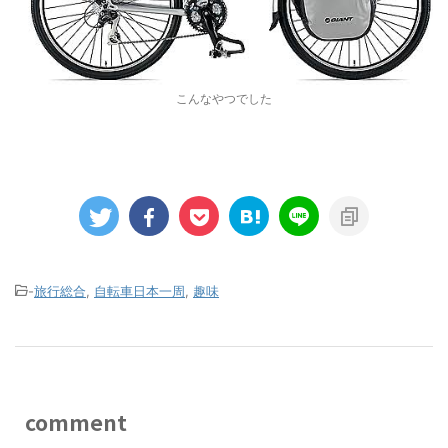
こんなやつでした
-
旅行総合
,
自転車日本一周
,
趣味
comment