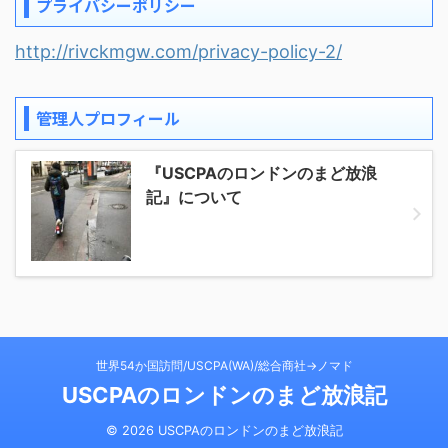
プライバシーポリシー
http://rivckmgw.com/privacy-policy-2/
管理人プロフィール
『USCPAのロンドンのまど放浪
記』について
世界54か国訪問/USCPA(WA)/総合商社→ノマド
USCPAのロンドンのまど放浪記
© 2026 USCPAのロンドンのまど放浪記