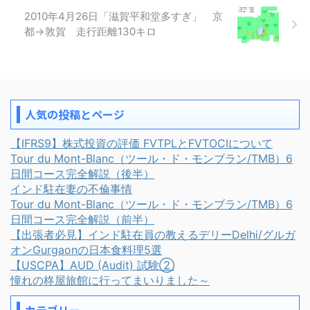
2010年4月26日「滋賀平和堂多すぎ」 京
都→敦賀 走行距離130キロ
人気の投稿とページ
【IFRS9】株式投資の評価 FVTPLとFVTOCIについて
Tour du Mont-Blanc（ツール・ド・モンブラン/TMB）6
日間コース完全解説（後半）
インド駐在妻の不倫事情
Tour du Mont-Blanc（ツール・ド・モンブラン/TMB）6
日間コース完全解説（前半）
【出張者必見】インド駐在員の教えるデリーDelhi/グルガ
オンGurgaonの日本食料理5選
【USCPA】AUD (Audit) 試験②
憧れの柊屋旅館に行ってまいりました～