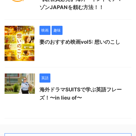
ゾンJAPANを頼む方法！！
映画
趣味
妻のおすすめ映画vol5: 想いのこし
英語
海外ドラマSUITSで学ぶ英語フレー
ズ！〜in lieu of〜