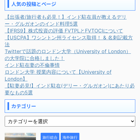
人気の投稿とページ
【出張者/旅行者も必見！】インド駐在員が教えるデリ
ー・グルガオンのインド料理5選
【IFRS9】株式投資の評価 FVTPLとFVTOCIについて
【USCPA】ワシントン州ライセンス取得！ & 名刺記載方
法
Twitterで話題のロンドン大学（University of London）
の大学院に合格しました！
インド駐在妻の不倫事情
ロンドン大学 授業内容について【University of
London】
【駐妻必見!】インド駐在(デリー・グルガオン)にあたり必
要なもの5選
カテゴリー
旅行総合
海外旅行