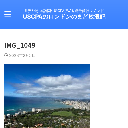
世界54か国訪問/USCPA(WA)/総合商社→ノマド
USCPAのロンドンのまど放浪記
IMG_1049
2023年2月5日