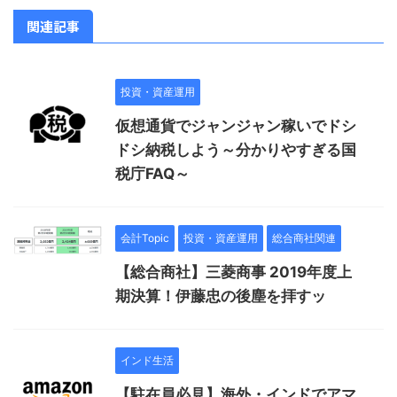
関連記事
投資・資産運用
仮想通貨でジャンジャン稼いでドシ
ドシ納税しよう～分かりやすぎる国
税庁FAQ～
会計Topic
投資・資産運用
総合商社関連
【総合商社】三菱商事 2019年度上
期決算！伊藤忠の後塵を拝すッ
インド生活
【駐在員必見】海外・インドでアマ