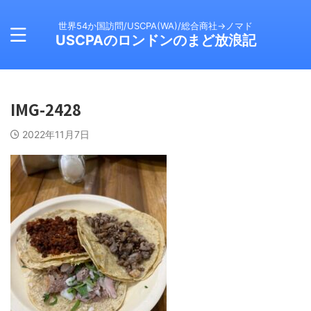
世界54か国訪問/USCPA(WA)/総合商社→ノマド
USCPAのロンドンのまど放浪記
IMG-2428
2022年11月7日