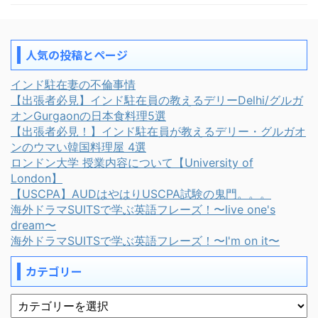
人気の投稿とページ
インド駐在妻の不倫事情
【出張者必見】インド駐在員の教えるデリーDelhi/グルガ
オンGurgaonの日本食料理5選
【出張者必見！】インド駐在員が教えるデリー・グルガオ
ンのウマい韓国料理屋 4選
ロンドン大学 授業内容について【University of
London】
【USCPA】AUDはやはりUSCPA試験の鬼門。。。
海外ドラマSUITSで学ぶ英語フレーズ！〜live one's
dream〜
海外ドラマSUITSで学ぶ英語フレーズ！〜I'm on it〜
カテゴリー