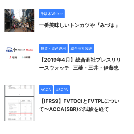
千駄木Walker
一番美味しいトンカツや『みづま』
投資・資産運用
総合商社関連
【2019年4月】総合商社プレスリリ
ースウォッチ _三菱・三井・伊藤忠
ACCA
USCPA
【IFRS9】FVTOCIとFVTPLについ
て〜ACCA(SBR)の試験を経て