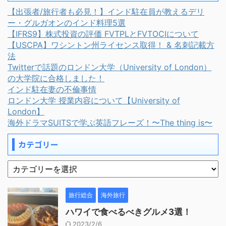
【出張者/旅行者も必見！】インド駐在員が教えるデリ
ー・グルガオンのインド料理5選
【IFRS9】株式投資の評価 FVTPLとFVTOCIについて
【USCPA】ワシントン州ライセンス取得！ & 名刺記載方
法
Twitterで話題のロンドン大学（University of London）
の大学院に合格しました！
インド駐在妻の不倫事情
ロンドン大学 授業内容について【University of
London】
海外ドラマSUITSで学ぶ英語フレーズ！〜The thing is〜
カテゴリー
旅行総合
海外旅行
ハワイで食べるべきグルメ3選！
2023/2/6