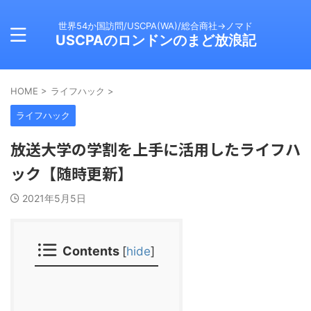
世界54か国訪問/USCPA(WA)/総合商社→ノマド
USCPAのロンドンのまど放浪記
HOME
>
ライフハック
>
ライフハック
放送大学の学割を上手に活用したライフハ
ック【随時更新】
2021年5月5日
Contents
[
hide
]