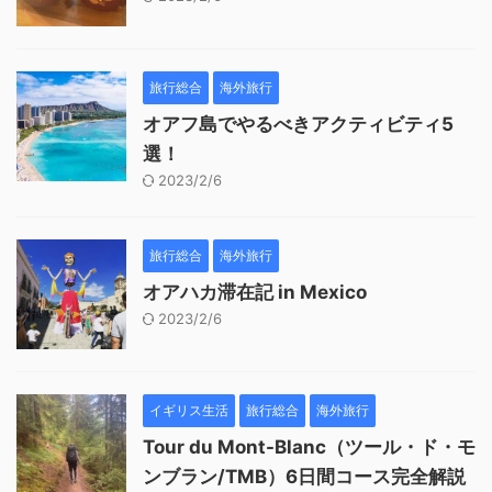
旅行総合
海外旅行
オアフ島でやるべきアクティビティ5
選！
2023/2/6
旅行総合
海外旅行
オアハカ滞在記 in Mexico
2023/2/6
イギリス生活
旅行総合
海外旅行
Tour du Mont-Blanc（ツール・ド・モ
ンブラン/TMB）6日間コース完全解説