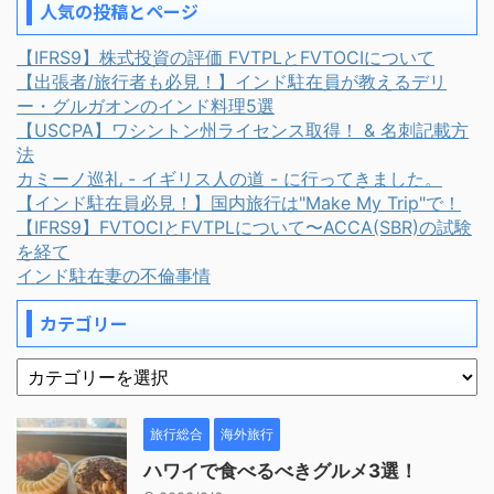
人気の投稿とページ
【IFRS9】株式投資の評価 FVTPLとFVTOCIについて
【出張者/旅行者も必見！】インド駐在員が教えるデリ
ー・グルガオンのインド料理5選
【USCPA】ワシントン州ライセンス取得！ & 名刺記載方
法
カミーノ巡礼 - イギリス人の道 - に行ってきました。
【インド駐在員必見！】国内旅行は"Make My Trip"で！
【IFRS9】FVTOCIとFVTPLについて〜ACCA(SBR)の試験
を経て
インド駐在妻の不倫事情
カテゴリー
旅行総合
海外旅行
ハワイで食べるべきグルメ3選！