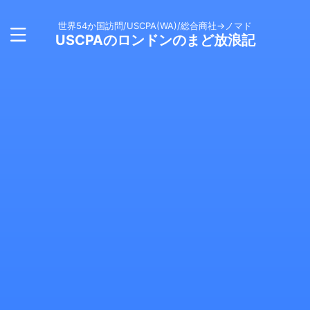
世界54か国訪問/USCPA(WA)/総合商社→ノマド
USCPAのロンドンのまど放浪記