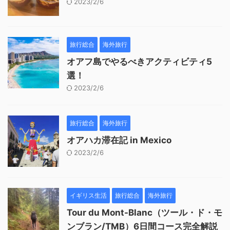
2023/2/6
旅行総合
海外旅行
オアフ島でやるべきアクティビティ5
選！
2023/2/6
旅行総合
海外旅行
オアハカ滞在記 in Mexico
2023/2/6
イギリス生活
旅行総合
海外旅行
Tour du Mont-Blanc（ツール・ド・モ
ンブラン/TMB）6日間コース完全解説