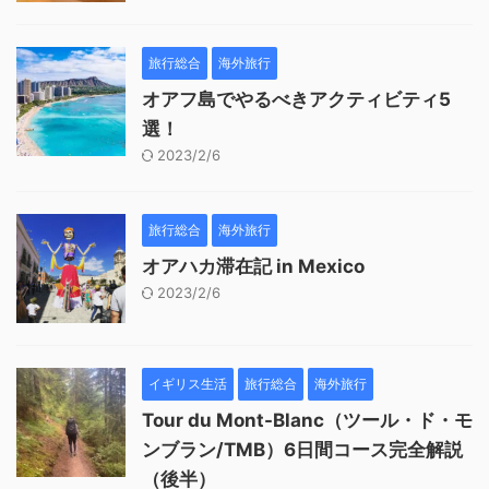
旅行総合
海外旅行
オアフ島でやるべきアクティビティ5
選！
2023/2/6
旅行総合
海外旅行
オアハカ滞在記 in Mexico
2023/2/6
イギリス生活
旅行総合
海外旅行
Tour du Mont-Blanc（ツール・ド・モ
ンブラン/TMB）6日間コース完全解説
（後半）