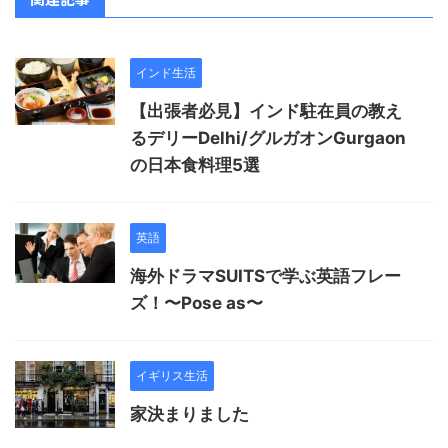
インド生活
【出張者必見】インド駐在員の教え
るデリーDelhi/グルガオンGurgaon
の日本食料理5選
英語
海外ドラマSUITSで学ぶ英語フレー
ズ！〜Pose as〜
イギリス生活
家決まりました