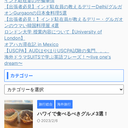
インド駐在妻の不倫事情
【出張者必見】インド駐在員の教えるデリーDelhi/グルガ
オンGurgaonの日本食料理5選
【出張者必見！】インド駐在員が教えるデリー・グルガオ
ンのウマい韓国料理屋 4選
ロンドン大学 授業内容について【University of
London】
オアハカ滞在記 in Mexico
【USCPA】AUDはやはりUSCPA試験の鬼門。。。
海外ドラマSUITSで学ぶ英語フレーズ！〜live one's
dream〜
カテゴリー
旅行総合
海外旅行
ハワイで食べるべきグルメ3選！
2023/2/6