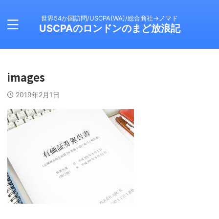
世界54か国訪問/USCPA(WA)/総合商社→ノマド
USCPAのロンドンのまど放浪記
images
2019年2月1日