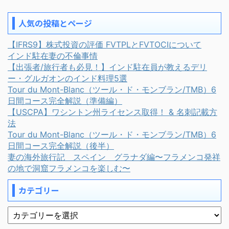
人気の投稿とページ
【IFRS9】株式投資の評価 FVTPLとFVTOCIについて
インド駐在妻の不倫事情
【出張者/旅行者も必見！】インド駐在員が教えるデリ
ー・グルガオンのインド料理5選
Tour du Mont-Blanc（ツール・ド・モンブラン/TMB）6
日間コース完全解説（準備編）
【USCPA】ワシントン州ライセンス取得！ & 名刺記載方
法
Tour du Mont-Blanc（ツール・ド・モンブラン/TMB）6
日間コース完全解説（後半）
妻の海外旅行記 スペイン グラナダ編〜フラメンコ発祥
の地で洞窟フラメンコを楽しむ〜
カテゴリー