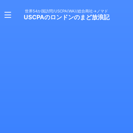
世界54か国訪問/USCPA(WA)/総合商社→ノマド
USCPAのロンドンのまど放浪記