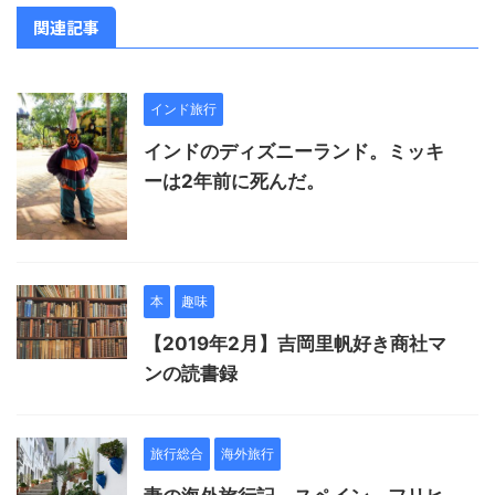
関連記事
インド旅行
インドのディズニーランド。ミッキ
ーは2年前に死んだ。
本
趣味
【2019年2月】吉岡里帆好き商社マ
ンの読書録
旅行総合
海外旅行