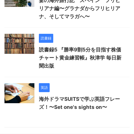
妻の海外旅行記 スペイン フリヒ
リアナ編〜グラナダからフリヒリア
ナ、そしてマラガへ〜
読書録
読書録5 『勝率9割5分を目指す株価
チャート黄金練習帳』秋津学 毎日新
聞出版
英語
海外ドラマSUITSで学ぶ英語フレー
ズ！〜Set one's sights on〜