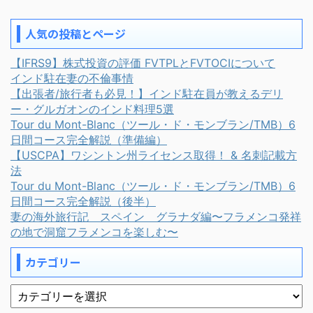
人気の投稿とページ
【IFRS9】株式投資の評価 FVTPLとFVTOCIについて
インド駐在妻の不倫事情
【出張者/旅行者も必見！】インド駐在員が教えるデリ
ー・グルガオンのインド料理5選
Tour du Mont-Blanc（ツール・ド・モンブラン/TMB）6
日間コース完全解説（準備編）
【USCPA】ワシントン州ライセンス取得！ & 名刺記載方
法
Tour du Mont-Blanc（ツール・ド・モンブラン/TMB）6
日間コース完全解説（後半）
妻の海外旅行記 スペイン グラナダ編〜フラメンコ発祥
の地で洞窟フラメンコを楽しむ〜
カテゴリー