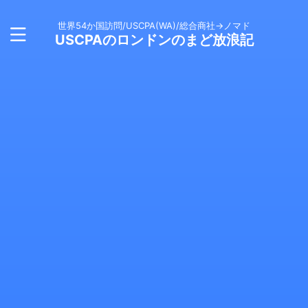
世界54か国訪問/USCPA(WA)/総合商社→ノマド
USCPAのロンドンのまど放浪記