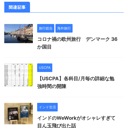
関連記事
旅行総合
海外旅行
コロナ禍の欧州旅行 デンマーク 36
か国目
USCPA
【USCPA】各科目/月毎の詳細な勉
強時間の開陳
インド生活
インドのWeWorkがオシャレすぎて
目ん玉飛び出た話