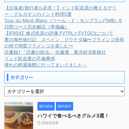
【出張者/旅行者も必見！】インド駐在員が教えるデリ
ー・グルガオンのインド料理5選
Tour du Mont-Blanc（ツール・ド・モンブラン/TMB）6
日間コース完全解説（準備編）
【IFRS9】株式投資の評価 FVTPLとFVTOCIについて
妻の海外旅行記 スペイン グラナダ編〜フラメンコ発祥
の地で洞窟フラメンコを楽しむ〜
読書録1 『読書の技法』 佐藤優 東洋経済新報社
インド駐在妻の不倫事情
憧れの柊屋旅館に行ってまいりました～
カテゴリー
旅行総合
海外旅行
ハワイで食べるべきグルメ3選！
2023/2/6