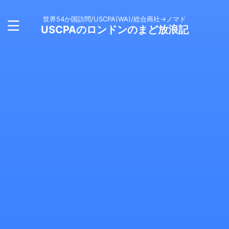
世界54か国訪問/USCPA(WA)/総合商社→ノマド
USCPAのロンドンのまど放浪記