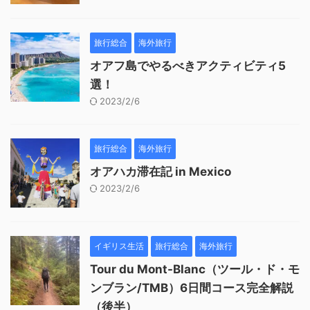
旅行総合
海外旅行
オアフ島でやるべきアクティビティ5
選！
2023/2/6
旅行総合
海外旅行
オアハカ滞在記 in Mexico
2023/2/6
イギリス生活
旅行総合
海外旅行
Tour du Mont-Blanc（ツール・ド・モ
ンブラン/TMB）6日間コース完全解説
（後半）