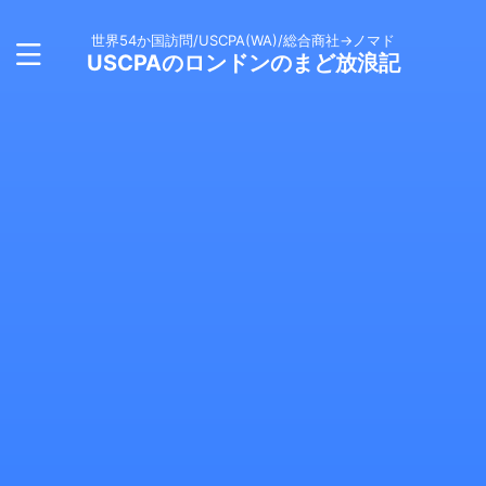
世界54か国訪問/USCPA(WA)/総合商社→ノマド
USCPAのロンドンのまど放浪記