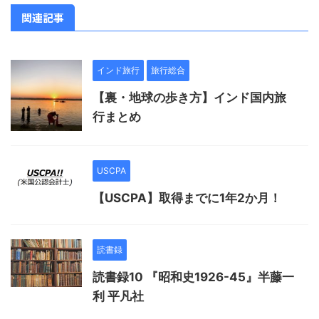
関連記事
インド旅行
旅行総合
【裏・地球の歩き方】インド国内旅
行まとめ
USCPA
【USCPA】取得までに1年2か月！
読書録
読書録10 『昭和史1926-45』半藤一
利 平凡社