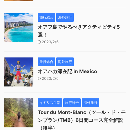
旅行総合
海外旅行
オアフ島でやるべきアクティビティ5
選！
2023/2/6
旅行総合
海外旅行
オアハカ滞在記 in Mexico
2023/2/6
イギリス生活
旅行総合
海外旅行
Tour du Mont-Blanc（ツール・ド・モ
ンブラン/TMB）6日間コース完全解説
（後半）