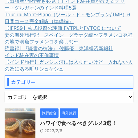
【出張者/旅行者も必見！】インド駐在員が教えるデリ
ー・グルガオンのインド料理5選
Tour du Mont-Blanc（ツール・ド・モンブラン/TMB）6
日間コース完全解説（準備編）
【IFRS9】株式投資の評価 FVTPLとFVTOCIについて
妻の海外旅行記 スペイン グラナダ編〜フラメンコ発祥
の地で洞窟フラメンコを楽しむ〜
読書録1 『読書の技法』 佐藤優 東洋経済新報社
インド駐在妻の不倫事情
【インド旅行】ガンジス河には入りたいけど、入れない人
の為にある町リシュケシュ
カテゴリー
旅行総合
海外旅行
ハワイで食べるべきグルメ3選！
2023/2/6