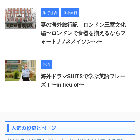
旅行総合
海外旅行
妻の海外旅行記 ロンドン王室文化
編〜ロンドンで食器を揃えるならフ
ォートナム&メイソンへ〜
英語
海外ドラマSUITSで学ぶ英語フレー
ズ！〜in lieu of〜
人気の投稿とページ