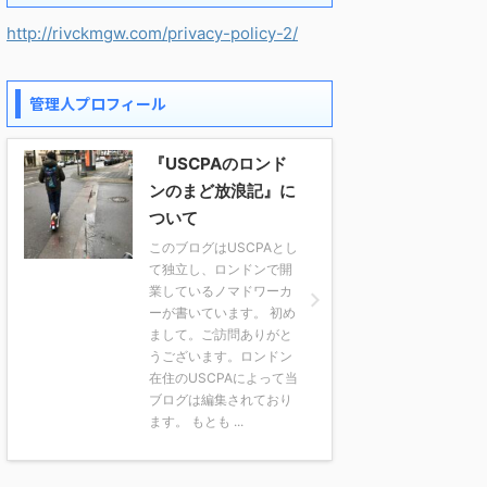
http://rivckmgw.com/privacy-policy-2/
管理人プロフィール
『USCPAのロンド
ンのまど放浪記』に
ついて
このブログはUSCPAとし
て独立し、ロンドンで開
業しているノマドワーカ
ーが書いています。 初め
まして。ご訪問ありがと
うございます。ロンドン
在住のUSCPAによって当
ブログは編集されており
ます。 もとも ...