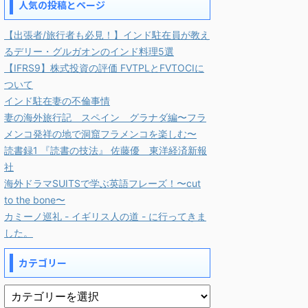
人気の投稿とページ
【出張者/旅行者も必見！】インド駐在員が教え
るデリー・グルガオンのインド料理5選
【IFRS9】株式投資の評価 FVTPLとFVTOCIに
ついて
インド駐在妻の不倫事情
妻の海外旅行記 スペイン グラナダ編〜フラ
メンコ発祥の地で洞窟フラメンコを楽しむ〜
読書録1 『読書の技法』 佐藤優 東洋経済新報
社
海外ドラマSUITSで学ぶ英語フレーズ！〜cut
to the bone〜
カミーノ巡礼 - イギリス人の道 - に行ってきま
した。
カテゴリー