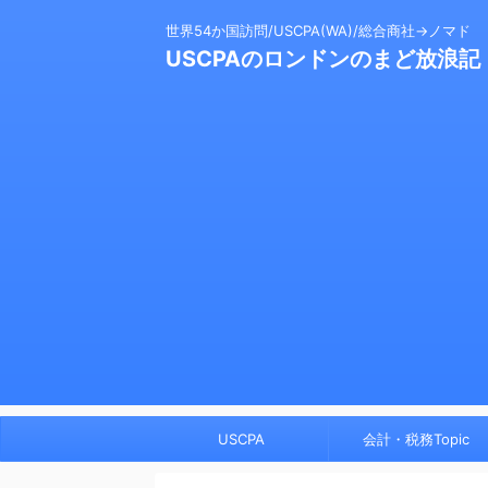
世界54か国訪問/USCPA(WA)/総合商社→ノマド
USCPAのロンドンのまど放浪記
USCPA
会計・税務Topic