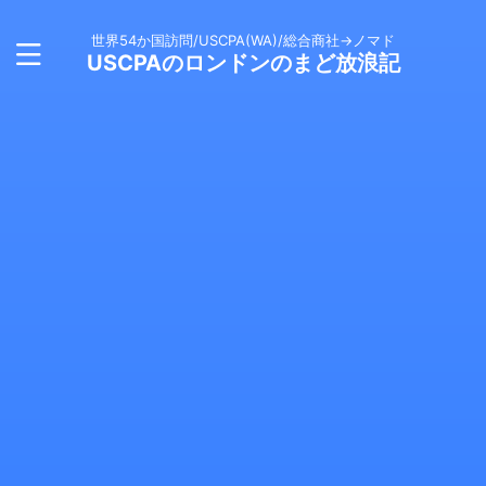
世界54か国訪問/USCPA(WA)/総合商社→ノマド
USCPAのロンドンのまど放浪記