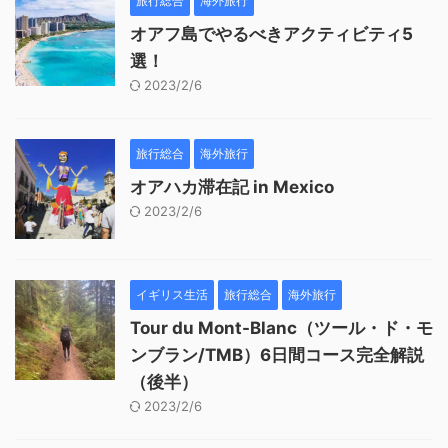
旅行総合
海外旅行
オアフ島でやるべきアクティビティ5
選！
2023/2/6
旅行総合
海外旅行
オアハカ滞在記 in Mexico
2023/2/6
イギリス生活
旅行総合
海外旅行
Tour du Mont-Blanc（ツール・ド・モ
ンブラン/TMB）6日間コース完全解説
（後半）
2023/2/6