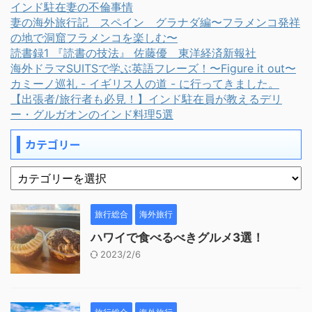
インド駐在妻の不倫事情
妻の海外旅行記 スペイン グラナダ編〜フラメンコ発祥
の地で洞窟フラメンコを楽しむ〜
読書録1 『読書の技法』 佐藤優 東洋経済新報社
海外ドラマSUITSで学ぶ英語フレーズ！〜Figure it out〜
カミーノ巡礼 - イギリス人の道 - に行ってきました。
【出張者/旅行者も必見！】インド駐在員が教えるデリ
ー・グルガオンのインド料理5選
カテゴリー
旅行総合
海外旅行
ハワイで食べるべきグルメ3選！
2023/2/6