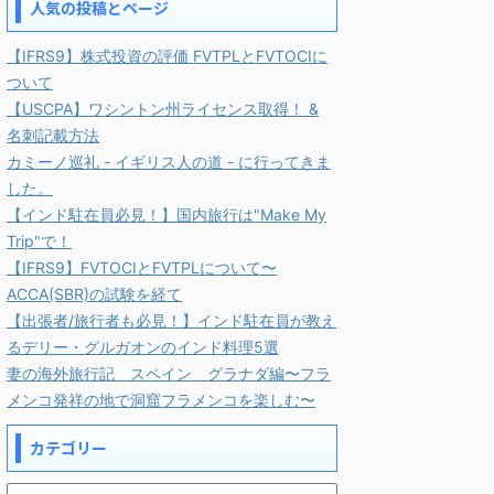
人気の投稿とページ
【IFRS9】株式投資の評価 FVTPLとFVTOCIに
ついて
【USCPA】ワシントン州ライセンス取得！ &
名刺記載方法
カミーノ巡礼 - イギリス人の道 - に行ってきま
した。
【インド駐在員必見！】国内旅行は"Make My
Trip"で！
【IFRS9】FVTOCIとFVTPLについて〜
ACCA(SBR)の試験を経て
【出張者/旅行者も必見！】インド駐在員が教え
るデリー・グルガオンのインド料理5選
妻の海外旅行記 スペイン グラナダ編〜フラ
メンコ発祥の地で洞窟フラメンコを楽しむ〜
カテゴリー