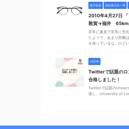
旅行総合
自転車日本一周
2010年4月27
敦賀→福井 65km/
非常に素直で非常に失礼
たようで、あまり距離は
を保っているな」ひどい感
USCPA
Twitterで話題のロ
合格しました！
Twitterで話題のUniv
退し、University 