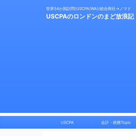
世界54か国訪問/USCPA(WA)/総合商社→ノマド
USCPAのロンドンのまど放浪記
USCPA
会計・税務Topic