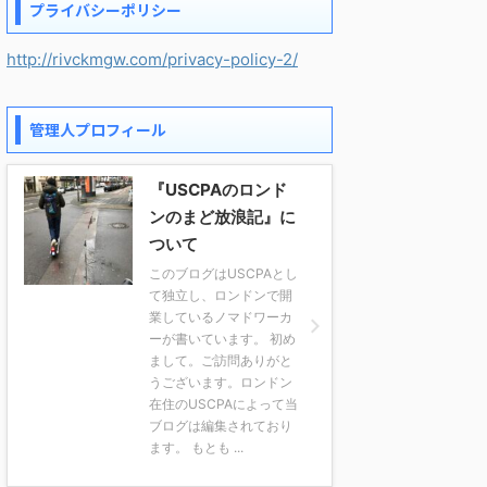
プライバシーポリシー
http://rivckmgw.com/privacy-policy-2/
管理人プロフィール
『USCPAのロンド
ンのまど放浪記』に
ついて
このブログはUSCPAとし
て独立し、ロンドンで開
業しているノマドワーカ
ーが書いています。 初め
まして。ご訪問ありがと
うございます。ロンドン
在住のUSCPAによって当
ブログは編集されており
ます。 もとも ...