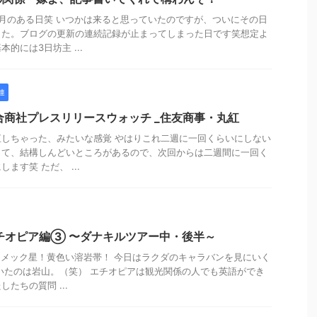
月のある日笑 いつかは来ると思っていたのですが、ついにその日
した。ブログの更新の連続記録が止まってしまった日です笑想定よ
的には3日坊主 ...
連
総合商社プレスリリースウォッチ _住友商事・丸紅
しちゃった、みたいな感覚 やはりこれ二週に一回くらいにしない
って、結構しんどいところがあるので、次回からは二週間に一回く
ます笑 ただ、 ...
チオピア編③ 〜ダナキルツアー中・後半～
ナメック星！黄色い溶岩帯！ 今日はラクダのキャラバンを見にいく
いたのは岩山。（笑） エチオピアは観光関係の人でも英語ができ
たちの質問 ...