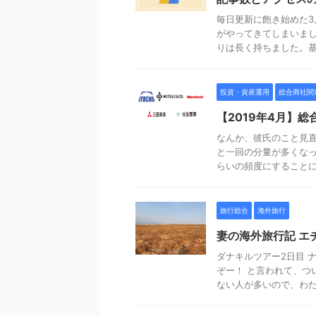
毎日更新に飽き始めた3
がやってきてしまいま
りは長く持ちました。基本
投資・資産運用
総合商社関
【2019年4月】
なんか、彼氏のこと見直
と一回の分量が多くな
らいの頻度にすることにし
旅行総合
海外旅行
妻の海外旅行記 エ
ダナキルツアー2日目 
ぞー！ と言われて、つ
ない人が多いので、わたし