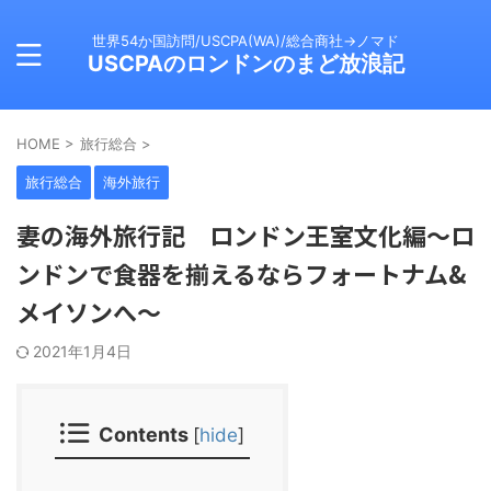
世界54か国訪問/USCPA(WA)/総合商社→ノマド
USCPAのロンドンのまど放浪記
HOME
>
旅行総合
>
旅行総合
海外旅行
妻の海外旅行記 ロンドン王室文化編〜ロ
ンドンで食器を揃えるならフォートナム&
メイソンへ〜
2021年1月4日
Contents
[
hide
]