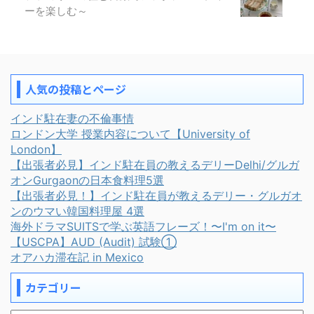
ーを楽しむ～
人気の投稿とページ
インド駐在妻の不倫事情
ロンドン大学 授業内容について【University of
London】
【出張者必見】インド駐在員の教えるデリーDelhi/グルガ
オンGurgaonの日本食料理5選
【出張者必見！】インド駐在員が教えるデリー・グルガオ
ンのウマい韓国料理屋 4選
海外ドラマSUITSで学ぶ英語フレーズ！〜I'm on it〜
【USCPA】AUD (Audit) 試験①
オアハカ滞在記 in Mexico
カテゴリー