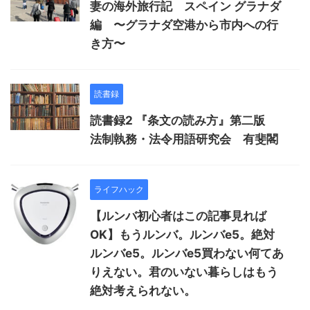
妻の海外旅行記 スペイン グラナダ
編 〜グラナダ空港から市内への行
き方〜
読書録
読書録2 『条文の読み方』第二版
法制執務・法令用語研究会 有斐閣
ライフハック
【ルンバ初心者はこの記事見れば
OK】もうルンバ。ルンバe5。絶対
ルンバe5。ルンバe5買わない何てあ
りえない。君のいない暮らしはもう
絶対考えられない。