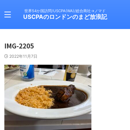
世界54か国訪問/USCPA(WA)/総合商社→ノマド
USCPAのロンドンのまど放浪記
IMG-2205
2022年11月7日