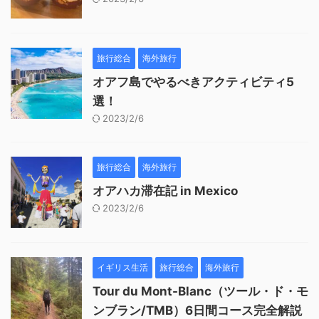
旅行総合
海外旅行
オアフ島でやるべきアクティビティ5
選！
2023/2/6
旅行総合
海外旅行
オアハカ滞在記 in Mexico
2023/2/6
イギリス生活
旅行総合
海外旅行
Tour du Mont-Blanc（ツール・ド・モ
ンブラン/TMB）6日間コース完全解説