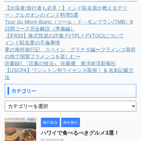
【出張者/旅行者も必見！】インド駐在員が教えるデリ
ー・グルガオンのインド料理5選
Tour du Mont-Blanc（ツール・ド・モンブラン/TMB）6
日間コース完全解説（準備編）
【IFRS9】株式投資の評価 FVTPLとFVTOCIについて
インド駐在妻の不倫事情
妻の海外旅行記 スペイン グラナダ編〜フラメンコ発祥
の地で洞窟フラメンコを楽しむ〜
読書録1 『読書の技法』 佐藤優 東洋経済新報社
【USCPA】ワシントン州ライセンス取得！ & 名刺記載方
法
カテゴリー
旅行総合
海外旅行
ハワイで食べるべきグルメ3選！
2023/2/6