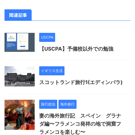
関連記事
USCPA
【USCPA】予備校以外での勉強
イギリス生活
スコットランド旅行1(エディンバラ)
旅行総合
海外旅行
妻の海外旅行記 スペイン グラナ
ダ編〜フラメンコ発祥の地で洞窟フ
ラメンコを楽しむ〜