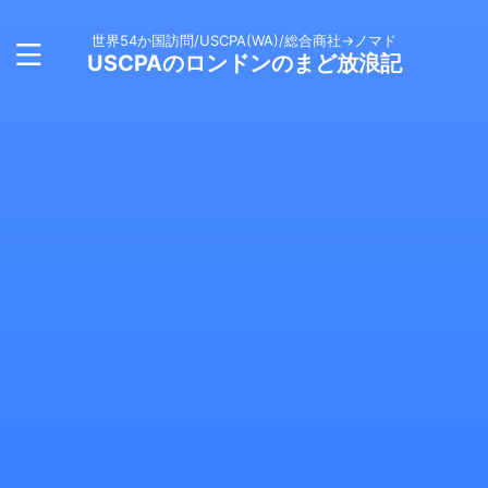
世界54か国訪問/USCPA(WA)/総合商社→ノマド
USCPAのロンドンのまど放浪記