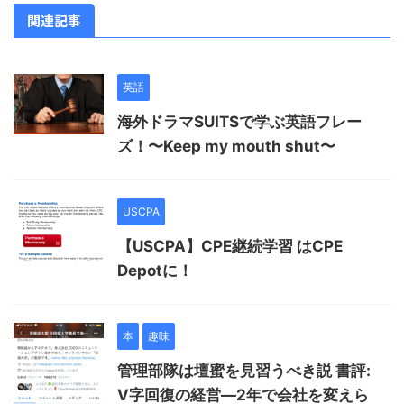
関連記事
英語
海外ドラマSUITSで学ぶ英語フレー
ズ！〜Keep my mouth shut〜
USCPA
【USCPA】CPE継続学習 はCPE
Depotに！
本
趣味
管理部隊は壇蜜を見習うべき説 書評:
V字回復の経営―2年で会社を変えら