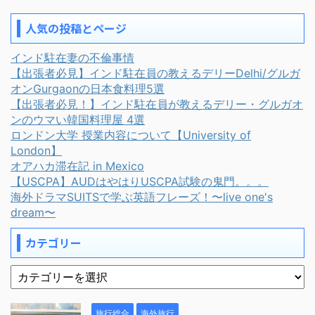
人気の投稿とページ
インド駐在妻の不倫事情
【出張者必見】インド駐在員の教えるデリーDelhi/グルガ
オンGurgaonの日本食料理5選
【出張者必見！】インド駐在員が教えるデリー・グルガオ
ンのウマい韓国料理屋 4選
ロンドン大学 授業内容について【University of
London】
オアハカ滞在記 in Mexico
【USCPA】AUDはやはりUSCPA試験の鬼門。。。
海外ドラマSUITSで学ぶ英語フレーズ！〜live one's
dream〜
カテゴリー
旅行総合
海外旅行