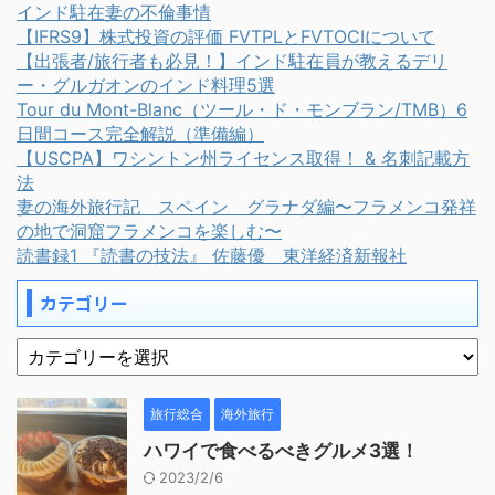
インド駐在妻の不倫事情
【IFRS9】株式投資の評価 FVTPLとFVTOCIについて
【出張者/旅行者も必見！】インド駐在員が教えるデリ
ー・グルガオンのインド料理5選
Tour du Mont-Blanc（ツール・ド・モンブラン/TMB）6
日間コース完全解説（準備編）
【USCPA】ワシントン州ライセンス取得！ & 名刺記載方
法
妻の海外旅行記 スペイン グラナダ編〜フラメンコ発祥
の地で洞窟フラメンコを楽しむ〜
読書録1 『読書の技法』 佐藤優 東洋経済新報社
カテゴリー
旅行総合
海外旅行
ハワイで食べるべきグルメ3選！
2023/2/6