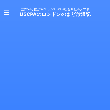
世界54か国訪問/USCPA(WA)/総合商社→ノマド
USCPAのロンドンのまど放浪記