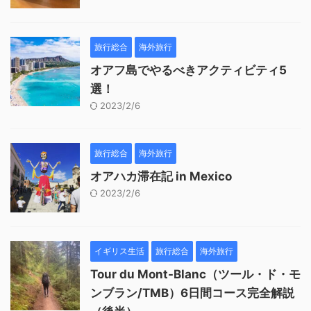
旅行総合
海外旅行
オアフ島でやるべきアクティビティ5
選！
2023/2/6
旅行総合
海外旅行
オアハカ滞在記 in Mexico
2023/2/6
イギリス生活
旅行総合
海外旅行
Tour du Mont-Blanc（ツール・ド・モ
ンブラン/TMB）6日間コース完全解説