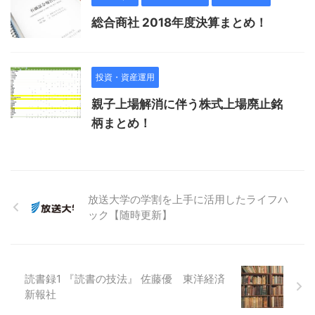
総合商社 2018年度決算まとめ！
投資・資産運用
親子上場解消に伴う株式上場廃止銘
柄まとめ！
放送大学の学割を上手に活用したライフハ
ック【随時更新】
読書録1 『読書の技法』 佐藤優 東洋経済
新報社