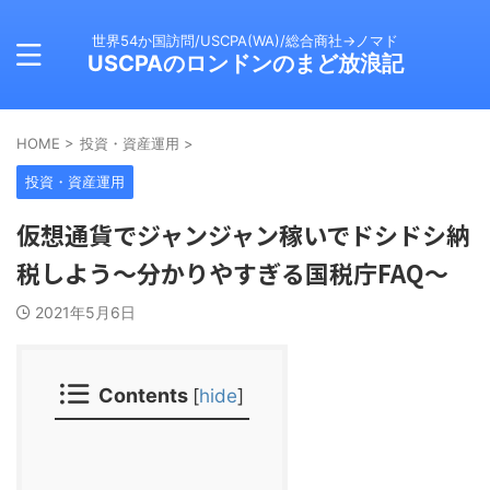
世界54か国訪問/USCPA(WA)/総合商社→ノマド
USCPAのロンドンのまど放浪記
HOME
>
投資・資産運用
>
投資・資産運用
仮想通貨でジャンジャン稼いでドシドシ納
税しよう～分かりやすぎる国税庁FAQ～
2021年5月6日
Contents
[
hide
]