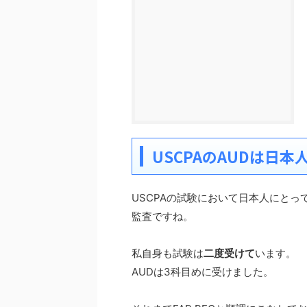
USCPAのAUDは日
USCPAの試験において日本人にと
監査ですね。
私自身も試験は
二度受けて
います。
AUDは3科目めに受けました。