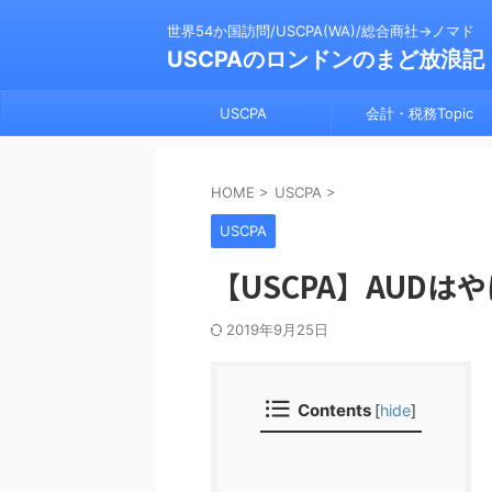
世界54か国訪問/USCPA(WA)/総合商社→ノマド
USCPAのロンドンのまど放浪記
USCPA
会計・税務Topic
HOME
>
USCPA
>
USCPA
【USCPA】AUDは
2019年9月25日
Contents
[
hide
]