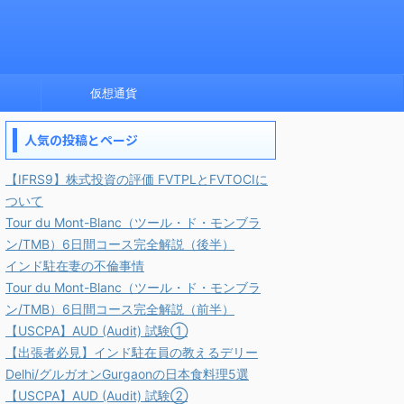
仮想通貨
人気の投稿とページ
【IFRS9】株式投資の評価 FVTPLとFVTOCIに
ついて
Tour du Mont-Blanc（ツール・ド・モンブラ
ン/TMB）6日間コース完全解説（後半）
インド駐在妻の不倫事情
Tour du Mont-Blanc（ツール・ド・モンブラ
ン/TMB）6日間コース完全解説（前半）
【USCPA】AUD (Audit) 試験①
【出張者必見】インド駐在員の教えるデリー
Delhi/グルガオンGurgaonの日本食料理5選
【USCPA】AUD (Audit) 試験②