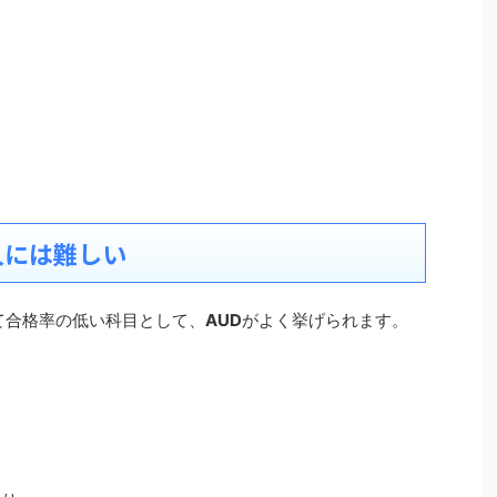
本人には難しい
って合格率の低い科目として、
AUD
がよく挙げられます。