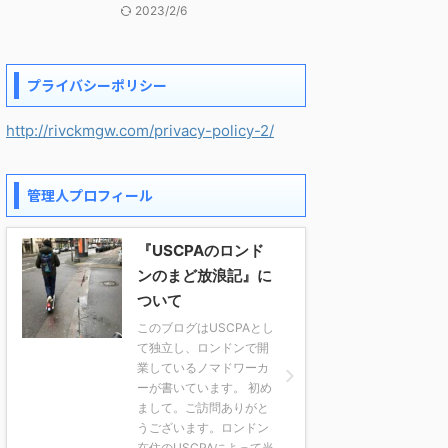
2023/2/6
プライバシーポリシー
http://rivckmgw.com/privacy-policy-2/
管理人プロフィール
『USCPAのロンド
ンのまど放浪記』に
ついて
このブログはUSCPAとし
て独立し、ロンドンで開
業しているノマドワーカ
ーが書いています。 初め
まして。ご訪問ありがと
うございます。ロンドン
在住のUSCPAによって当