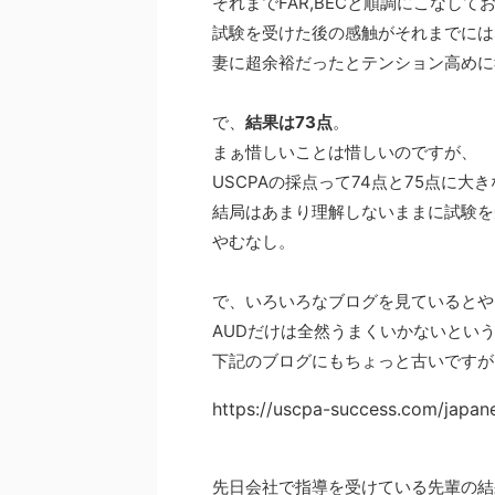
それまでFAR,BECと順調にこなして
試験を受けた後の感触がそれまでには
妻に超余裕だったとテンション高めに
で、
結果は73点
。
まぁ惜しいことは惜しいのですが、
USCPAの採点って74点と75点に大
結局はあまり理解しないままに試験を
やむなし。
で、いろいろなブログを見ているとや
AUDだけは全然うまくいかないとい
下記のブログにもちょっと古いですが
https://uscpa-success.com/japan
先日会社で指導を受けている先輩の結