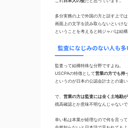
これ
日本人の壁
だと思っています。
多分実務の上で外国の方と話す上では
画面上の文字を読み取らないといけな
ということを考えると純ジャパは結構
監査になじみのない人も多
監査って結構特殊な分野ですよね。
USCPAの特徴として
営業の方でも持
というのが日本の公認会計士との違い
で、
営業の方は監査には全く土地勘が
残高確認とか意味不明なんじゃないで
幸い私は本業が経理なので何を言って
全然知らないと日本語で言われてもよ