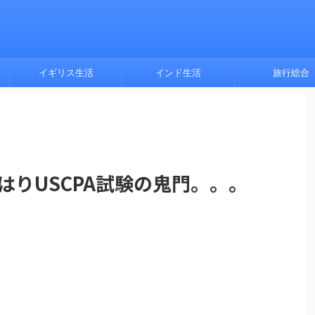
イギリス生活
インド生活
旅行総合
やはりUSCPA試験の鬼門。。。