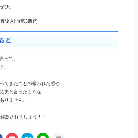
ぜひ。
="監査論入門(第3版)"]
ると
言って、
す。
ってきたことの報われた感や
丈夫と言ったような
ありません。
ら解放されましょう！！