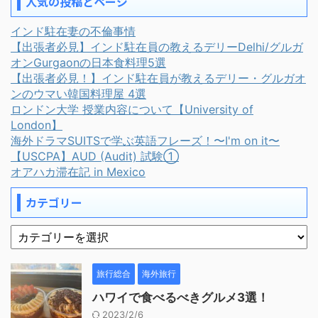
人気の投稿とページ
インド駐在妻の不倫事情
【出張者必見】インド駐在員の教えるデリーDelhi/グルガ
オンGurgaonの日本食料理5選
【出張者必見！】インド駐在員が教えるデリー・グルガオ
ンのウマい韓国料理屋 4選
ロンドン大学 授業内容について【University of
London】
海外ドラマSUITSで学ぶ英語フレーズ！〜I'm on it〜
【USCPA】AUD (Audit) 試験①
オアハカ滞在記 in Mexico
カテゴリー
旅行総合
海外旅行
ハワイで食べるべきグルメ3選！
2023/2/6