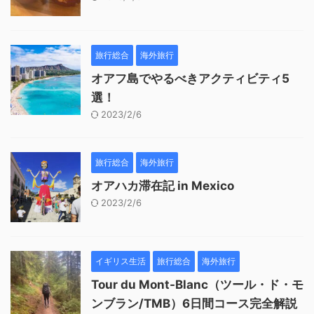
旅行総合
海外旅行
オアフ島でやるべきアクティビティ5
選！
2023/2/6
旅行総合
海外旅行
オアハカ滞在記 in Mexico
2023/2/6
イギリス生活
旅行総合
海外旅行
Tour du Mont-Blanc（ツール・ド・モ
ンブラン/TMB）6日間コース完全解説