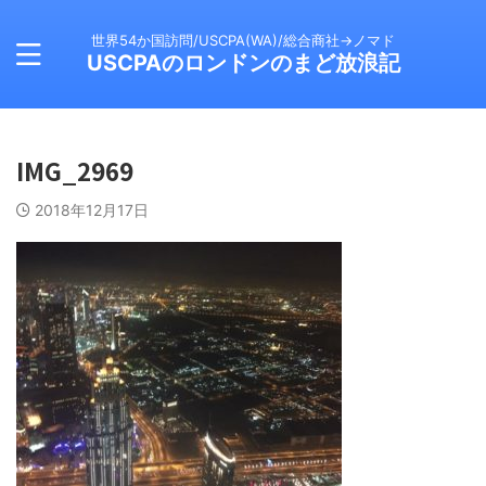
世界54か国訪問/USCPA(WA)/総合商社→ノマド
USCPAのロンドンのまど放浪記
IMG_2969
2018年12月17日