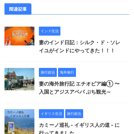
関連記事
インド生活
妻のインド日記：シルク・ド・ソレ
イユがインドにやってきた！！！
旅行総合
海外旅行
妻の海外旅行記 エチオピア編① 〜
入国とアジスアベバ ぷち観光～
イギリス生活
旅行総合
カミーノ巡礼 - イギリス人の道 - に
行ってきました。