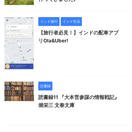
インド旅行
インド生活
【旅行者必見！】インドの配車アプ
リOla&Uber!
読書録
読書録11 『大本営参謀の情報戦記』
堀栄三 文春文庫