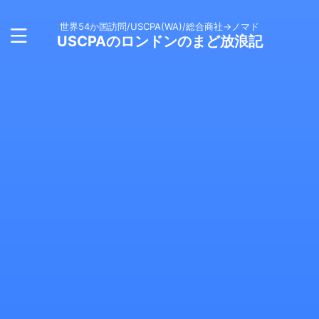
世界54か国訪問/USCPA(WA)/総合商社→ノマド
USCPAのロンドンのまど放浪記