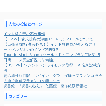
人気の投稿とページ
インド駐在妻の不倫事情
【IFRS9】株式投資の評価 FVTPLとFVTOCIについて
【出張者/旅行者も必見！】インド駐在員が教えるデリ
ー・グルガオンのインド料理5選
Tour du Mont-Blanc（ツール・ド・モンブラン/TMB）6
日間コース完全解説（準備編）
【USCPA】ワシントン州ライセンス取得！ & 名刺記載方
法
妻の海外旅行記 スペイン グラナダ編〜フラメンコ発祥
の地で洞窟フラメンコを楽しむ〜
読書録1 『読書の技法』 佐藤優 東洋経済新報社
カテゴリー