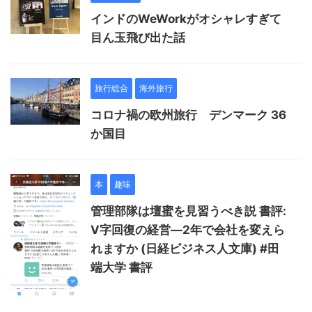
インドのWeWorkがオシャレすぎて
目ん玉飛び出た話
旅行総合
海外旅行
コロナ禍の欧州旅行 デンマーク 36
か国目
本
趣味
管理部隊は壇蜜を見習うべき説 書評:
V字回復の経営―2年で会社を変えら
れますか (日経ビジネス人文庫) #田
端大学 書評