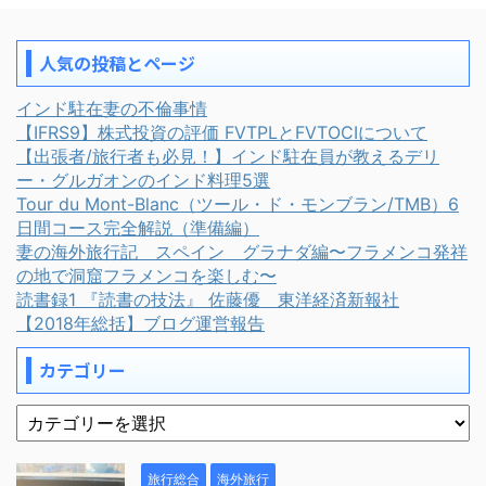
人気の投稿とページ
インド駐在妻の不倫事情
【IFRS9】株式投資の評価 FVTPLとFVTOCIについて
【出張者/旅行者も必見！】インド駐在員が教えるデリ
ー・グルガオンのインド料理5選
Tour du Mont-Blanc（ツール・ド・モンブラン/TMB）6
日間コース完全解説（準備編）
妻の海外旅行記 スペイン グラナダ編〜フラメンコ発祥
の地で洞窟フラメンコを楽しむ〜
読書録1 『読書の技法』 佐藤優 東洋経済新報社
【2018年総括】ブログ運営報告
カテゴリー
旅行総合
海外旅行