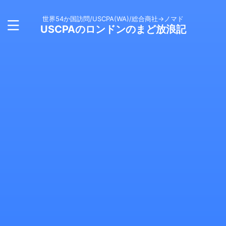
世界54か国訪問/USCPA(WA)/総合商社→ノマド
USCPAのロンドンのまど放浪記