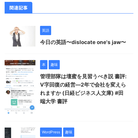
関連記事
英語
今日の英語〜dislocate one's jaw〜
本
趣味
管理部隊は壇蜜を見習うべき説 書評:
V字回復の経営―2年で会社を変えら
れますか (日経ビジネス人文庫) #田
端大学 書評
WordPress
趣味