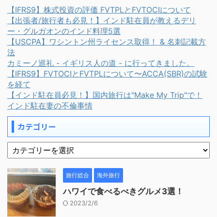
【IFRS9】株式投資の評価 FVTPLとFVTOCIについて
【出張者/旅行者も必見！】インド駐在員が教えるデリ
ー・グルガオンのインド料理5選
【USCPA】ワシントン州ライセンス取得！ & 名刺記載方
法
カミーノ巡礼 - イギリス人の道 - に行ってきました。
【IFRS9】FVTOCIとFVTPLについて〜ACCA(SBR)の試験
を経て
【インド駐在員必見！】国内旅行は"Make My Trip"で！
インド駐在妻の不倫事情
カテゴリー
旅行総合
海外旅行
ハワイで食べるべきグルメ3選！
2023/2/6