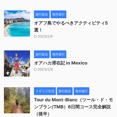
旅行総合
海外旅行
オアフ島でやるべきアクティビティ5
選！
2023/2/6
旅行総合
海外旅行
オアハカ滞在記 in Mexico
2023/2/6
イギリス生活
旅行総合
海外旅行
Tour du Mont-Blanc（ツール・ド・モ
ンブラン/TMB）6日間コース完全解説
（後半）