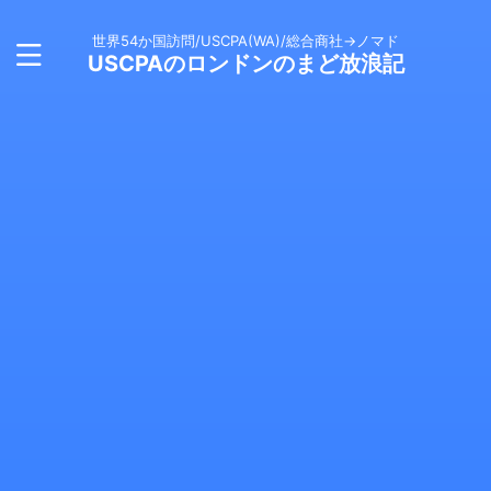
世界54か国訪問/USCPA(WA)/総合商社→ノマド
USCPAのロンドンのまど放浪記