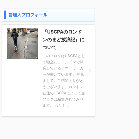
管理人プロフィール
『USCPAのロンド
ンのまど放浪記』に
ついて
このブログはUSCPAとし
て独立し、ロンドンで開
業しているノマドワーカ
ーが書いています。 初め
まして。ご訪問ありがと
うございます。ロンドン
在住のUSCPAによって当
ブログは編集されており
ます。 もとも ...