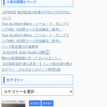
人気の投稿とページ
【IFRS9】株式投資の評価 FVTPLとFVTOCIに
ついて
Tour du Mont-Blanc（ツール・ド・モンブラ
ン/TMB）6日間コース完全解説（後半）
Tour du Mont-Blanc（ツール・ド・モンブラ
ン/TMB）6日間コース完全解説（前半）
インド駐在妻の不倫事情
【USCPA】AUD (Audit) 試験②
憧れの柊屋旅館に行ってまいりました～
【出張者/旅行者も必見！】インド駐在員が教え
るデリー・グルガオンのインド料理5選
カテゴリー
旅行総合
海外旅行