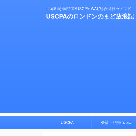
世界54か国訪問/USCPA(WA)/総合商社→ノマド
USCPAのロンドンのまど放浪記
USCPA
会計・税務Topic