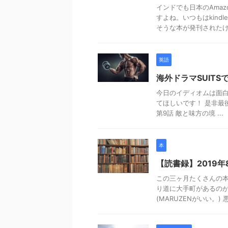
インドでも日本のAma
すよね。いつもはkin
そうな本が発刊されたけど
英語
海外ドラマSUITSで
今日のイディオムは面白い
てほしいです！ 是非最後
第9話 敵と味方の境 ...
本
【読書録】2019年
この三ヶ月たくさんの本
り道に大手町があるのが
(MARUZENがいい。) 悪