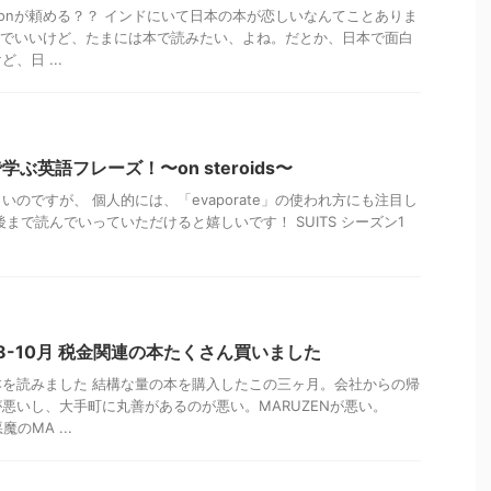
zonが頼める？？ インドにいて日本の本が恋しいなんてことありま
dleでいいけど、たまには本で読みたい、よね。だとか、日本で面白
、日 ...
学ぶ英語フレーズ！〜on steroids〜
のですが、 個人的には、「evaporate」の使われ方にも注目し
まで読んでいっていただけると嬉しいです！ SUITS シーズン1
8-10月 税金関連の本たくさん買いました
を読みました 結構な量の本を購入したこの三ヶ月。会社からの帰
悪いし、大手町に丸善があるのが悪い。MARUZENが悪い。
魔のMA ...