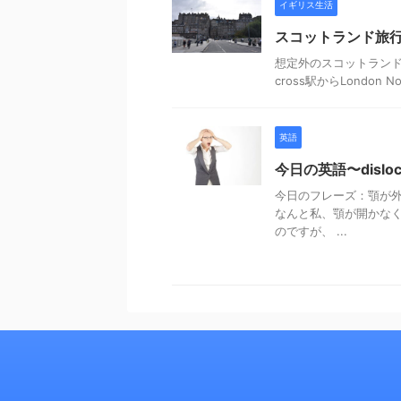
イギリス生活
スコットランド旅行
想定外のスコットランドの
cross駅からLondon N
英語
今日の英語〜dislocat
今日のフレーズ：顎が外れる＝
なんと私、顎が開かなく
のですが、 ...