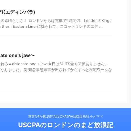
1(エディンバラ)
素晴らしさ！ ロンドンからは電車で4時間強、LondonのKings
orthern Eastern Linerに揺られて、スコットランドのエデ ...
e one's jaw〜
dislocate one's jaw 今日はSUITS全く関係ありません。
なりました。笑 緊急事態宣言が出されてからずっと在宅ワークな
世界54か国訪問/USCPA(WA)/総合商社→ノマド
USCPAのロンドンのまど放浪記