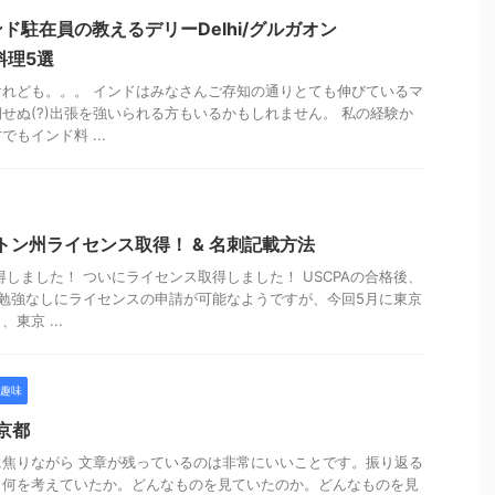
ド駐在員の教えるデリーDelhi/グルガオン
料理5選
れども。。。 インドはみなさんご存知の通りとても伸びているマ
せぬ(?)出張を強いられる方もいるかもしれません。 私の経験か
もインド料 ...
ントン州ライセンス取得！ & 名刺記載方法
得しました！ ついにライセンス取得しました！ USCPAの合格後、
勉強なしにライセンスの申請が可能なようですが、今回5月に東京
東京 ...
趣味
@京都
焦りながら 文章が残っているのは非常にいいことです。振り返る
き何を考えていたか。どんなものを見ていたのか。どんなものを見