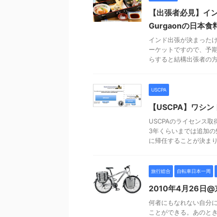
【出張者必見】イン
Gurgaonの日本食
インド出張が決まったけ
ーケットですので、予期
らすると結構出張者の方で
USCPA
【USCPA】ワシ
USCPAのライセンス取
3年くらいまでは追加の
に帰任することが決まり、
旅行総合
自転車日本一周
2010年4月26日
何者にもなれない自分に
ことができる。あのと