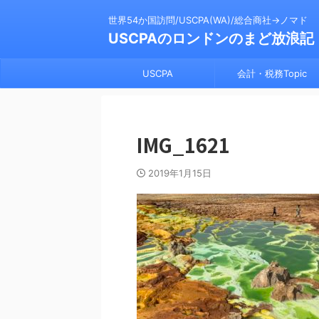
世界54か国訪問/USCPA(WA)/総合商社→ノマド
USCPAのロンドンのまど放浪記
USCPA
会計・税務Topic
IMG_1621
2019年1月15日