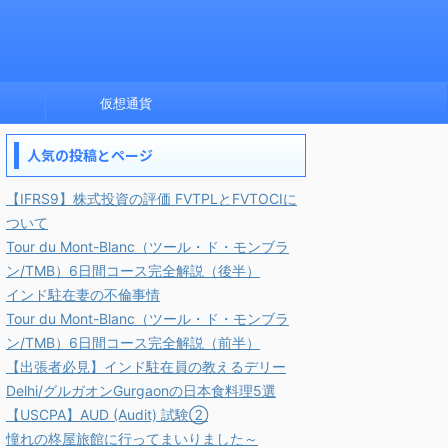
仮想通貨
人気の投稿とページ
【IFRS9】株式投資の評価 FVTPLとFVTOCIに
ついて
Tour du Mont-Blanc（ツール・ド・モンブラ
ン/TMB）6日間コース完全解説（後半）
インド駐在妻の不倫事情
Tour du Mont-Blanc（ツール・ド・モンブラ
ン/TMB）6日間コース完全解説（前半）
【出張者必見】インド駐在員の教えるデリー
Delhi/グルガオンGurgaonの日本食料理5選
【USCPA】AUD (Audit) 試験②
憧れの柊屋旅館に行ってまいりました～