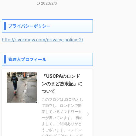
2023/2/6
プライバシーポリシー
http://rivckmgw.com/privacy-policy-2/
管理人プロフィール
『USCPAのロンド
ンのまど放浪記』に
ついて
このブログはUSCPAとし
て独立し、ロンドンで開
業しているノマドワーカ
ーが書いています。 初め
まして。ご訪問ありがと
うございます。ロンドン
在住のUSCPAによって当