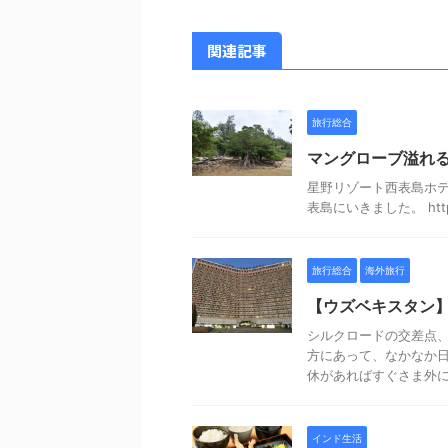
関連記事
旅行総合
マングローブ溢れ
星野リゾート西表島ホテ
表島にいきました。 https://
旅行総合
海外旅行
【ウズベキスタン
シルクロードの交差点、
方にあって、なかなか日
休があればすぐさま外に飛
インド生活