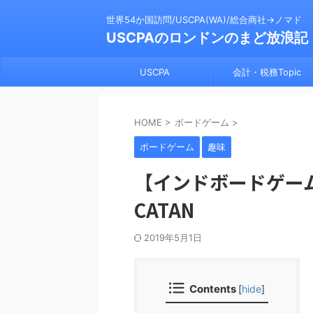
世界54か国訪問/USCPA(WA)/総合商社→ノマド
USCPAのロンドンのまど放浪記
USCPA
会計・税務Topic
HOME
>
ボードゲーム
>
ボードゲーム
趣味
【インドボードゲー
CATAN
2019年5月1日
Contents
[
hide
]