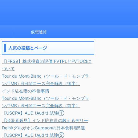
仮想通貨
人気の投稿とページ
【IFRS9】株式投資の評価 FVTPLとFVTOCIに
ついて
Tour du Mont-Blanc（ツール・ド・モンブラ
ン/TMB）6日間コース完全解説（後半）
インド駐在妻の不倫事情
Tour du Mont-Blanc（ツール・ド・モンブラ
ン/TMB）6日間コース完全解説（前半）
【USCPA】AUD (Audit) 試験①
【出張者必見】インド駐在員の教えるデリー
Delhi/グルガオンGurgaonの日本食料理5選
【USCPA】AUD (Audit) 試験②