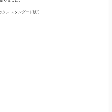
ありました。
kw="カタン スタンダード版"]