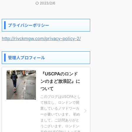
2023/2/6
プライバシーポリシー
http://rivckmgw.com/privacy-policy-2/
管理人プロフィール
『USCPAのロンド
ンのまど放浪記』に
ついて
このブログはUSCPAとし
て独立し、ロンドンで開
業しているノマドワーカ
ーが書いています。 初め
まして。ご訪問ありがと
うございます。ロンドン
在住のUSCPAによって当