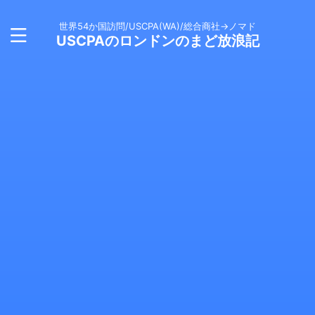
世界54か国訪問/USCPA(WA)/総合商社→ノマド
USCPAのロンドンのまど放浪記