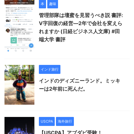
本
趣味
管理部隊は壇蜜を見習うべき説 書評:
V字回復の経営―2年で会社を変えら
れますか (日経ビジネス人文庫) #田
端大学 書評
インド旅行
インドのディズニーランド。ミッキ
ーは2年前に死んだ。
USCPA
海外旅行
【USCPA】アブダビ受験！