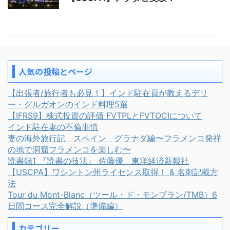
人気の投稿とページ
【出張者/旅行者も必見！】インド駐在員が教えるデリ
ー・グルガオンのインド料理5選
【IFRS9】株式投資の評価 FVTPLとFVTOCIについて
インド駐在妻の不倫事情
妻の海外旅行記 スペイン グラナダ編〜フラメンコ発祥
の地で洞窟フラメンコを楽しむ〜
読書録1 『読書の技法』 佐藤優 東洋経済新報社
【USCPA】ワシントン州ライセンス取得！ & 名刺記載方
法
Tour du Mont-Blanc（ツール・ド・モンブラン/TMB）6
日間コース完全解説（準備編）
カテゴリー