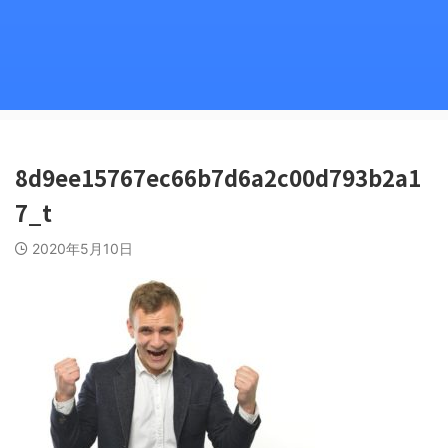
8d9ee15767ec66b7d6a2c00d793b2a1
7_t
2020年5月10日