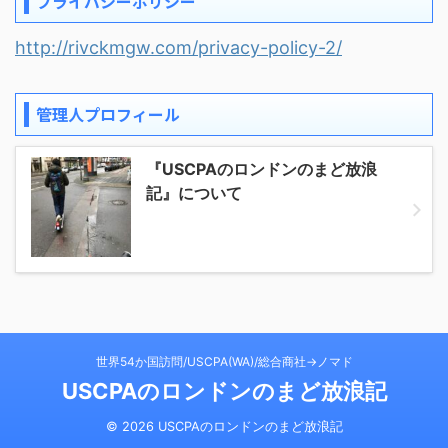
プライバシーポリシー
http://rivckmgw.com/privacy-policy-2/
管理人プロフィール
『USCPAのロンドンのまど放浪
記』について
世界54か国訪問/USCPA(WA)/総合商社→ノマド
USCPAのロンドンのまど放浪記
© 2026 USCPAのロンドンのまど放浪記