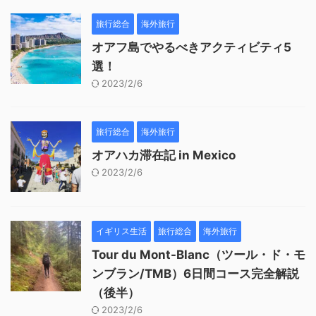
旅行総合
海外旅行
オアフ島でやるべきアクティビティ5
選！
2023/2/6
旅行総合
海外旅行
オアハカ滞在記 in Mexico
2023/2/6
イギリス生活
旅行総合
海外旅行
Tour du Mont-Blanc（ツール・ド・モ
ンブラン/TMB）6日間コース完全解説
（後半）
2023/2/6