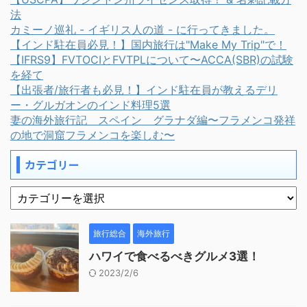
法
カミーノ巡礼 - イギリス人の道 - に行ってきました。
【インド駐在員必見！】国内旅行は"Make My Trip"で！
【IFRS9】FVTOCIとFVTPLについて〜ACCA(SBR)の試験
を経て
【出張者/旅行者も必見！】インド駐在員が教えるデリ
ー・グルガオンのインド料理5選
妻の海外旅行記 スペイン グラナダ編〜フラメンコ発祥
の地で洞窟フラメンコを楽しむ〜
カテゴリー
旅行総合
海外旅行
ハワイで食べるべきグルメ3選！
2023/2/6