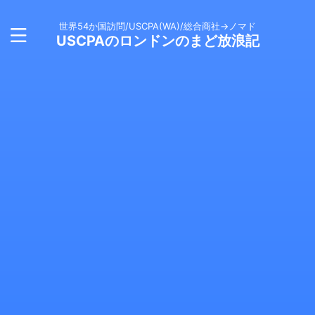
世界54か国訪問/USCPA(WA)/総合商社→ノマド
USCPAのロンドンのまど放浪記